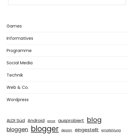
Games
Informatives
Programme
Social Media
Technik
Web & Co.
Wordpress
blog
ALDI Süd
Android
ausprobiert
arcor
blogger
bloggen
eingestellt
design
empfehlung