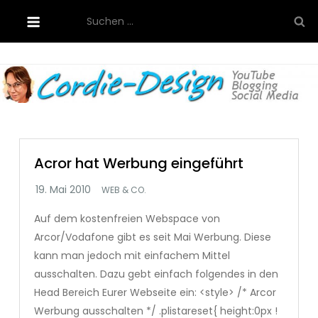
Skip
Suchen
to
nach:
content
Cordie-Design
Acror hat Werbung eingeführt
WEB & CO.
Auf dem kostenfreien Webspace von
Arcor/Vodafone gibt es seit Mai Werbung. Diese
kann man jedoch mit einfachem Mittel
ausschalten. Dazu gebt einfach folgendes in den
Head Bereich Eurer Webseite ein: <style> /* Arcor
Werbung ausschalten */ .plistareset{ height:0px !