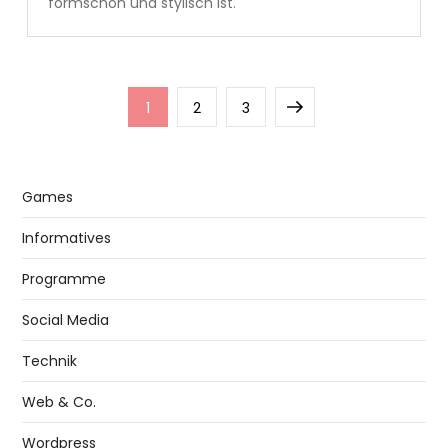
formschön und stylisch ist.
Seitennummerierung
Page
Page
Page
Next
1
2
3
der
page
Beiträge
Games
Informatives
Programme
Social Media
Technik
Web & Co.
Wordpress