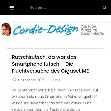
Skip
Suchen
to
nach:
content
Cordie-Design
Rutschirutsch, da war das
Smartphone futsch – Die
Fluchtversuche des Gigaset ME
TECHNIK
Im September war ich bei dem Gigaset Event, auf
welchem die neue Smartphone Reihe vorgestellt
wurde. Im November startete der Verkauf und
seitdem wandern die Testgeräte durch