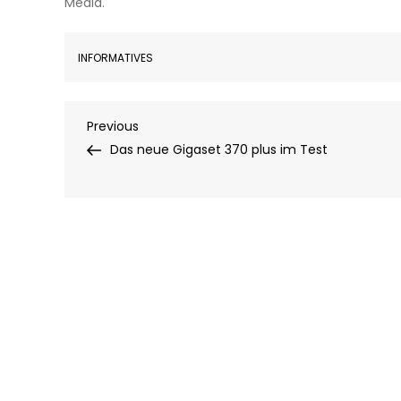
Media.
INFORMATIVES
Beitragsnavigation
Previous
Previous
Post
Das neue Gigaset 370 plus im Test