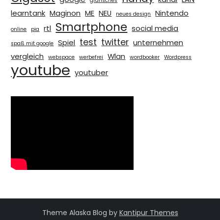
grafisches
learntank
Maginon
ME
NEU
Nintendo
neues design
Smartphone
rtl
social media
online
pia
test
twitter
Spiel
unternehmen
spaß mit google
vergleich
Wlan
webspace
werbefrei
wordbooker
Wordpress
youtube
youtuber
Theme Alaska Blog by
Kantipur Themes