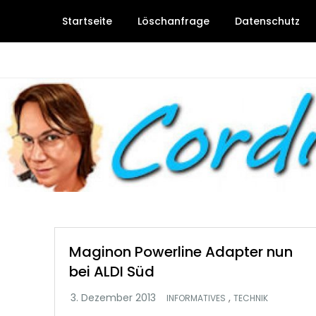
Skip
Startseite
Löschanfrage
Datenschutz
to
content
Cordie-Design
Maginon Powerline Adapter nun
bei ALDI Süd
,
INFORMATIVES
TECHNIK