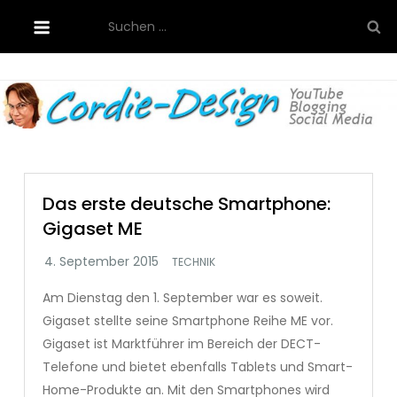
Skip
Suchen
to
nach:
content
Cordie-Design
Das erste deutsche Smartphone:
Gigaset ME
TECHNIK
Am Dienstag den 1. September war es soweit.
Gigaset stellte seine Smartphone Reihe ME vor.
Gigaset ist Marktführer im Bereich der DECT-
Telefone und bietet ebenfalls Tablets und Smart-
Home-Produkte an. Mit den Smartphones wird