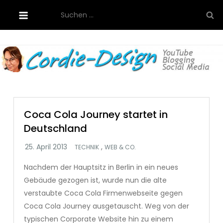
Skip
Suchen
to
nach:
content
Cordie-Design
Coca Cola Journey startet in
Deutschland
,
TECHNIK
WEB & CO.
Nachdem der Hauptsitz in Berlin in ein neues
Gebäude gezogen ist, wurde nun die alte
verstaubte Coca Cola Firmenwebseite gegen
Coca Cola Journey ausgetauscht. Weg von der
typischen Corporate Website hin zu einem