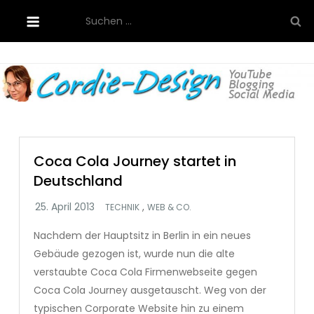
Skip
Suchen
to
nach:
content
Cordie-Design
Coca Cola Journey startet in
Deutschland
,
TECHNIK
WEB & CO.
Nachdem der Hauptsitz in Berlin in ein neues
Gebäude gezogen ist, wurde nun die alte
verstaubte Coca Cola Firmenwebseite gegen
Coca Cola Journey ausgetauscht. Weg von der
typischen Corporate Website hin zu einem